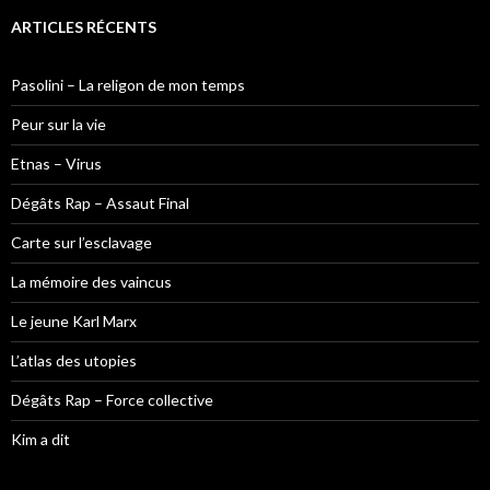
h
e
ARTICLES RÉCENTS
r
c
h
Pasolini – La religon de mon temps
e
r
Peur sur la vie
:
Etnas – Virus
Dégâts Rap – Assaut Final
Carte sur l’esclavage
La mémoire des vaincus
Le jeune Karl Marx
L’atlas des utopies
Dégâts Rap – Force collective
Kim a dit