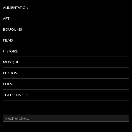
ALIMENTATION
ART
BOUQUINS
FILMS
HISTOIRE
MUSIQUE
PHOTOS
POÉSIE
TEXTES DIVERS
R
e
c