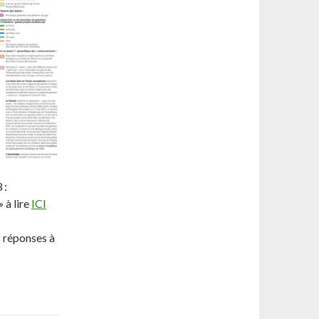
 :
»
à lire
ICI
s réponses à